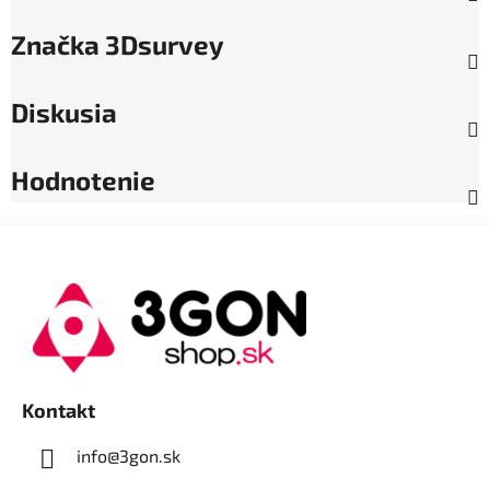
Značka
3Dsurvey
Diskusia
Hodnotenie
Z
á
p
ä
t
i
e
Kontakt
info@3gon.sk