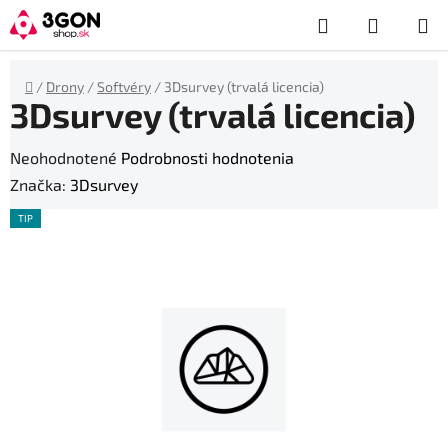
Prejsť
Hľadať
NÁKUP
na
obsah
KOŠÍK
Domov
/
Drony
/
Softvéry
/
3Dsurvey (trvalá licencia)
3Dsurvey (trvalá licencia)
Priemerné
Neohodnotené
Podrobnosti hodnotenia
hodnotenie
Značka:
3Dsurvey
produktu
TIP
je
0,0
z
5
hviezdičiek.