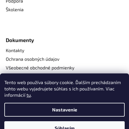
Podpora
Školenia
Dokumenty
Kontakty
Ochrana osobných údajov
Všeobecné obchodné podmienky
Reklamačné podmienky
Tento web používa súbory cookie. Ďalším prechádzaním
Reklamačný formulár
tohto webu vyjadrujete súhlas s ich používaním. Viac
Odstúpenie od zmluvy
informácií
tu
.
Nastavenie
Súhlasím
Vytvoril Shoptet
a
Adatelier