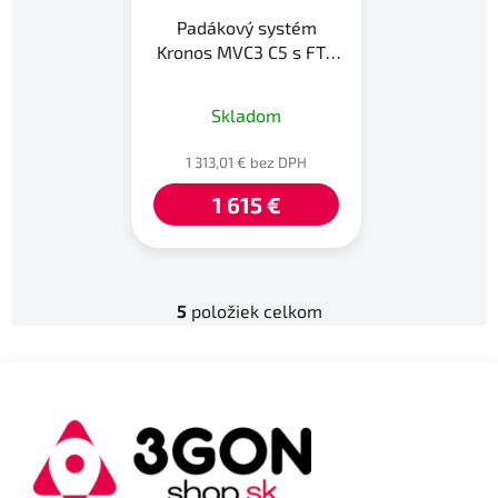
Padákový systém
Kronos MVC3 C5 s FTS
na dron Mavic 3
Skladom
1 313,01 € bez DPH
1 615 €
5
položiek celkom
O
v
l
Z
á
á
d
p
a
ä
c
t
i