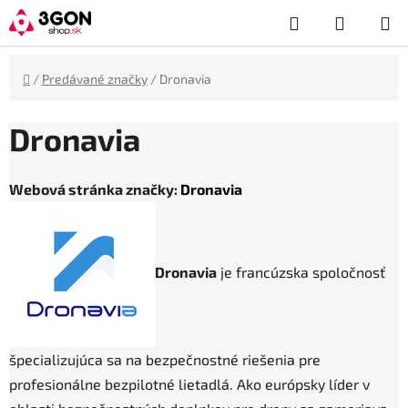
Prejsť
Hľadať
NÁKUP
na
obsah
KOŠÍK
Domov
/
Predávané značky
/
Dronavia
Dronavia
Webová stránka značky:
Dronavia
Dronavia
je francúzska spoločnosť
špecializujúca sa na bezpečnostné riešenia pre
profesionálne bezpilotné lietadlá. Ako európsky líder v