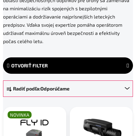
oblasti bezpečnostných doplnkov pre drony sa zameriava
na minimalizáciu rizík spojených s bezpilotnými
operáciami a dodržiavanie najprísnejších leteckých
predpisov. Vďaka svojej expertíze pomáha operátorom
udržiavať maximálnu úroveň bezpečnosti a efektivity
počas celého letu.
OTVORIŤ FILTER
R
Radiť podľa:
Odporúčame
a
d
V
e
ý
n
NOVINKA
p
i
i
e