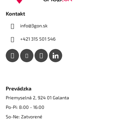
i
e
p
e
Kontakt
r
v
info@3gon.sk
k
y
+421 315 501 546
v
ý
p
i
s
u
Prevádzka
Priemyselná 2, 924 01 Galanta
Po-Pi: 8:00 - 16:00
So-Ne: Zatvorené