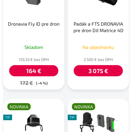
s
p
p
r
r
o
Dronavia Fly ID pre dron
Padák a FTS DRONAVIA
o
d
pre dron DJI Matrice 4D
d
u
u
k
k
Skladom
Na objednávku
t
t
o
133,33 € bez DPH
2 500 € bez DPH
o
v
v
164 €
3 075 €
172 €
(–4 %)
NOVINKA
NOVINKA
TIP
TIP