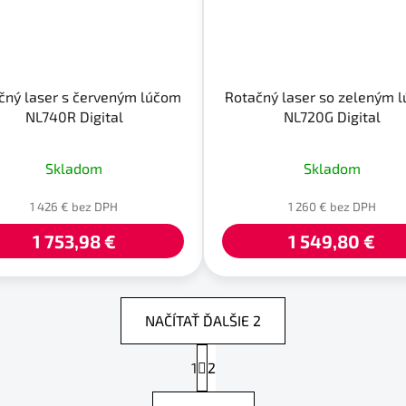
čný laser s červeným lúčom
Rotačný laser so zeleným 
NL740R Digital
NL720G Digital
Skladom
Skladom
1 426 € bez DPH
1 260 € bez DPH
1 753,98 €
1 549,80 €
NAČÍTAŤ ĎALŠIE 2
S
1
t
2
O
r
v
á