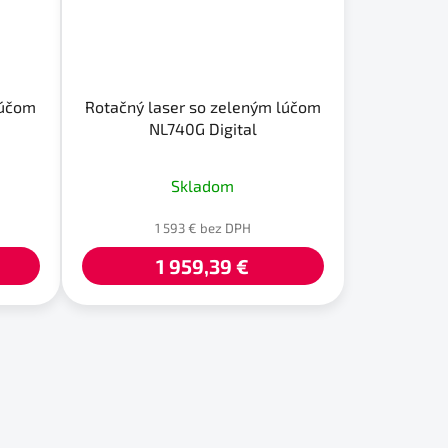
lúčom
Rotačný laser so zeleným lúčom
NL740G Digital
Priemerné
Skladom
hodnotenie
produktu
1 593 € bez DPH
je
1 959,39 €
5,0
z
5
hviezdičiek.