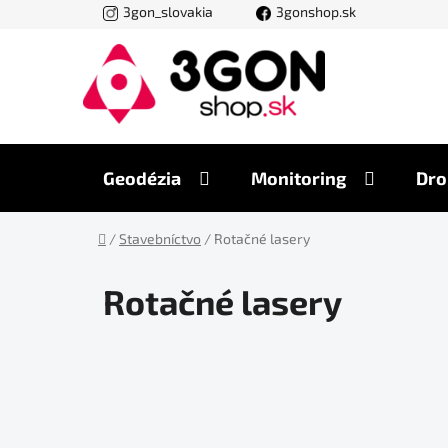
Prejsť
3gon_slovakia
3gonshop.sk
na
obsah
Geodézia
Monitoring
Dro
Domov
/
Stavebníctvo
/
Rotačné lasery
Rotačné lasery