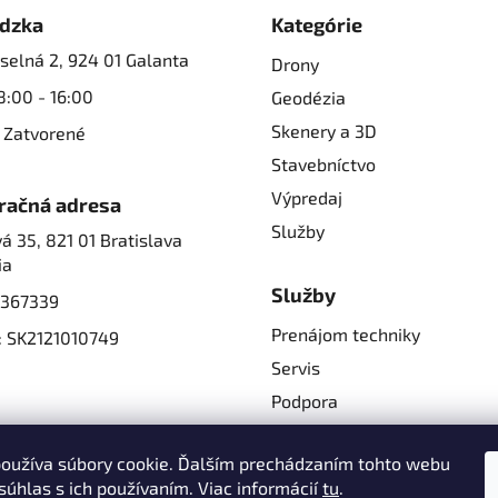
dzka
Kategórie
selná 2, 924 01 Galanta
Drony
8:00 - 16:00
Geodézia
Skenery a 3D
 Zatvorené
Stavebníctvo
Výpredaj
račná adresa
Služby
á 35, 821 01 Bratislava
ia
Služby
2367339
Prenájom techniky
: SK2121010749
Servis
Podpora
Školenia
oužíva súbory cookie. Ďalším prechádzaním tohto webu
súhlas s ich používaním. Viac informácií
tu
.