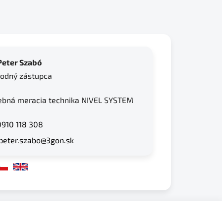
 Peter Szabó
odný zástupca
ebná meracia technika NIVEL SYSTEM
0910 118 308
peter.szabo@3gon.sk