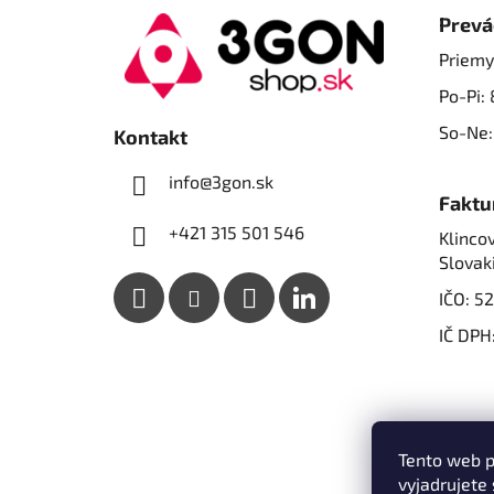
á
Prevá
p
Priemy
ä
Po-Pi: 
t
i
So-Ne:
Kontakt
e
info@3gon.sk
Faktu
+421 315 501 546
Klincov
Slovak
IČO: 5
IČ DPH
Tento web p
vyjadrujete 