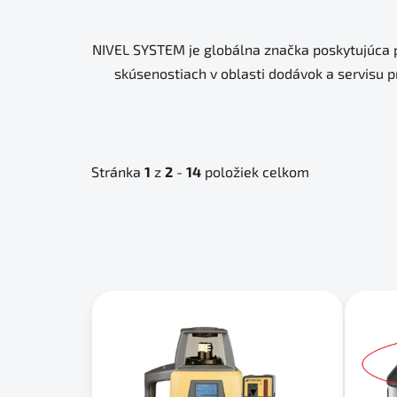
NIVEL SYSTEM je globálna značka poskytujúca p
skúsenostiach v oblasti dodávok a servisu p
Stránka
1
z
2
-
14
položiek celkom
V
ý
p
i
s