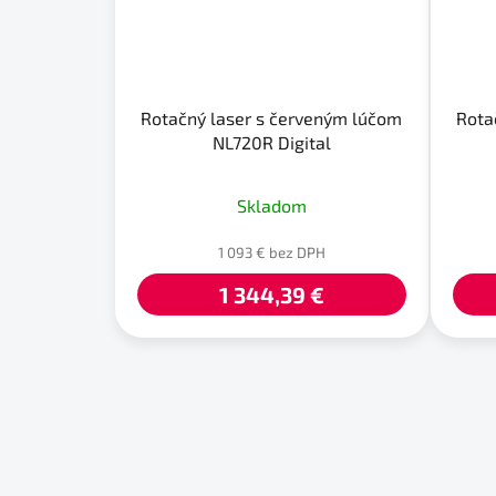
Rotačný laser s červeným lúčom
Rota
NL720R Digital
Skladom
1 093 € bez DPH
1 344,39 €