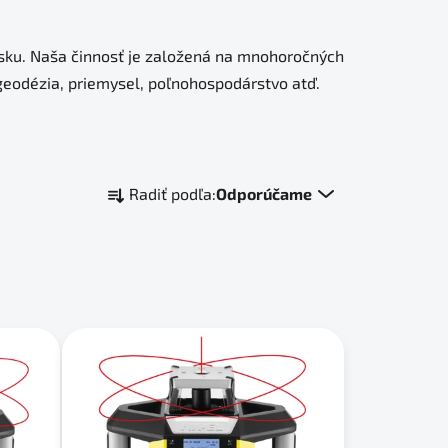
ľsku. Naša činnosť je založená na mnohoročných
 geodézia, priemysel, poľnohospodárstvo atď.
R
Radiť podľa:
Odporúčame
a
d
e
n
i
e
p
r
o
d