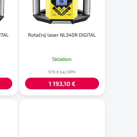
u
k
t
o
ITAL
Rotačný laser NL340R DIGITAL
v
Skladom
970 € bez DPH
1 193,10 €