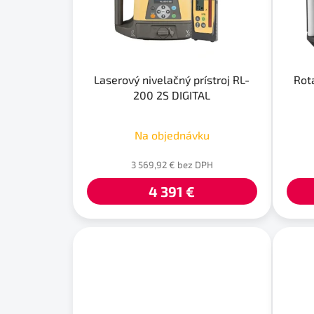
p
r
o
d
u
Laserový nivelačný prístroj RL-
Rot
k
200 2S DIGITAL
t
o
Na objednávku
v
3 569,92 € bez DPH
4 391 €