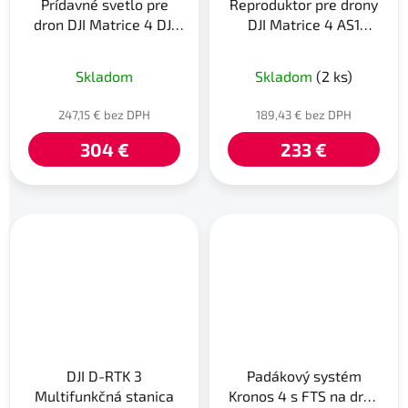
Prídavné svetlo pre
Reproduktor pre drony
dron DJI Matrice 4 DJI
DJI Matrice 4 AS1
AL1 Spotlight
Speaker
Skladom
Skladom
(2 ks)
247,15 € bez DPH
189,43 € bez DPH
304 €
233 €
DJI D-RTK 3
Padákový systém
Multifunkčná stanica
Kronos 4 s FTS na dron