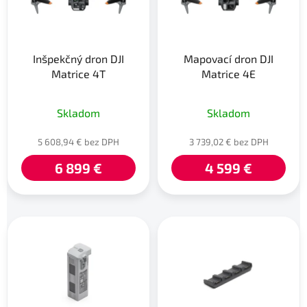
s
d
p
u
r
k
Inšpekčný dron DJI
Mapovací dron DJI
o
t
Matrice 4T
Matrice 4E
d
o
u
v
k
Skladom
Skladom
t
5 608,94 € bez DPH
3 739,02 € bez DPH
o
v
6 899 €
4 599 €