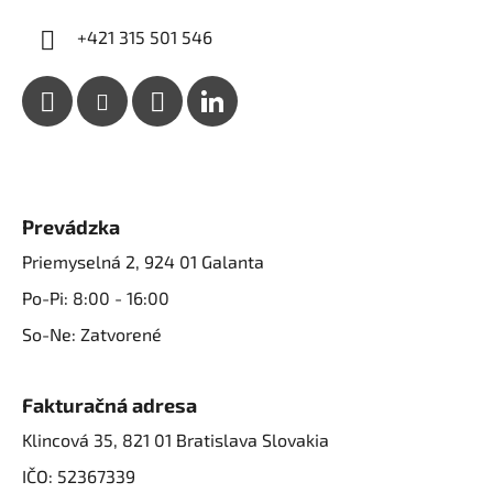
k
y
+421 315 501 546
v
ý
p
i
s
u
Prevádzka
Priemyselná 2, 924 01 Galanta
Po-Pi: 8:00 - 16:00
So-Ne: Zatvorené
Fakturačná adresa
Klincová 35, 821 01 Bratislava Slovakia
IČO: 52367339