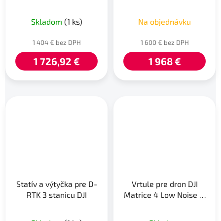
Matrice 4
Skladom
(1 ks)
Na objednávku
1 404 € bez DPH
1 600 € bez DPH
1 726,92 €
1 968 €
Statív a výtyčka pre D-
Vrtule pre dron DJI
RTK 3 stanicu DJI
Matrice 4 Low Noise (1
pár)