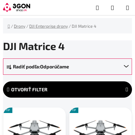
Prejsť
Hľadať
NÁKUP
na
obsah
KOŠÍK
Domov
/
Drony
/
DJI Enterprise drony
/
DJI Matrice 4
DJI Matrice 4
R
Radiť podľa:
Odporúčame
a
d
e
OTVORIŤ FILTER
n
i
V
e
TIP
TIP
ý
p
p
r
i
o