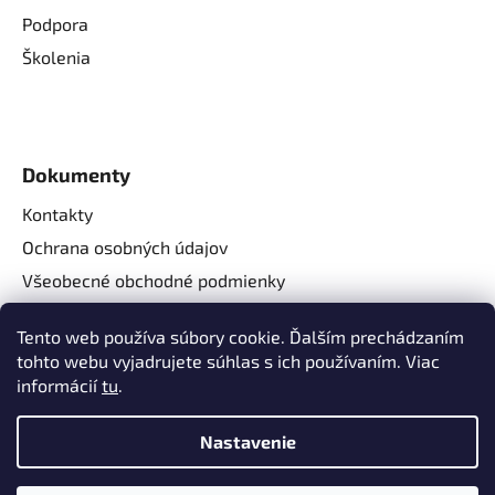
Podpora
Školenia
Dokumenty
Kontakty
Ochrana osobných údajov
Všeobecné obchodné podmienky
Reklamačné podmienky
Tento web používa súbory cookie. Ďalším prechádzaním
Reklamačný formulár
tohto webu vyjadrujete súhlas s ich používaním. Viac
Odstúpenie od zmluvy
informácií
tu
.
Nastavenie