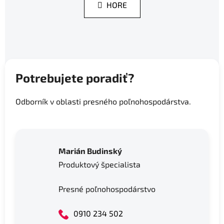
k
HORE
á
o
d
v
a
a
n
c
i
i
e
e
p
Potrebujete poradiť?
r
v
Odborník v oblasti presného poľnohospodárstva.
k
y
v
ý
Marián Budinský
p
i
Produktový špecialista
s
u
Presné poľnohospodárstvo
0910 234 502