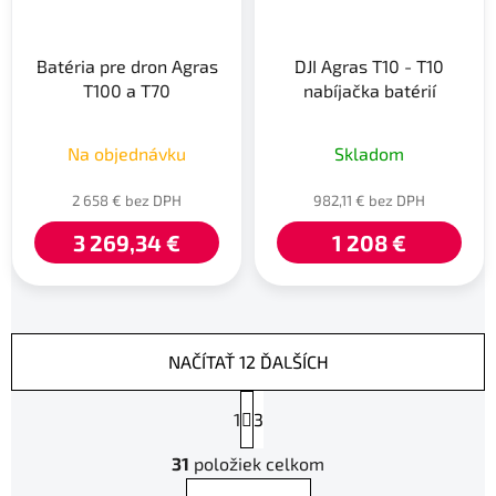
Batéria pre dron Agras
DJI Agras T10 - T10
T100 a T70
nabíjačka batérií
Na objednávku
Skladom
2 658 € bez DPH
982,11 € bez DPH
3 269,34 €
1 208 €
NAČÍTAŤ 12 ĎALŠÍCH
S
1
t
3
r
O
á
31
položiek celkom
v
n
l