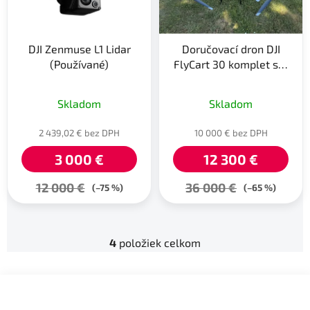
DJI Zenmuse L1 Lidar
Doručovací dron DJI
(Používané)
FlyCart 30 komplet set
Používaný
Skladom
Skladom
2 439,02 € bez DPH
10 000 € bez DPH
3 000 €
12 300 €
12 000 €
36 000 €
(–75 %)
(–65 %)
4
položiek celkom
O
v
l
Z
á
á
d