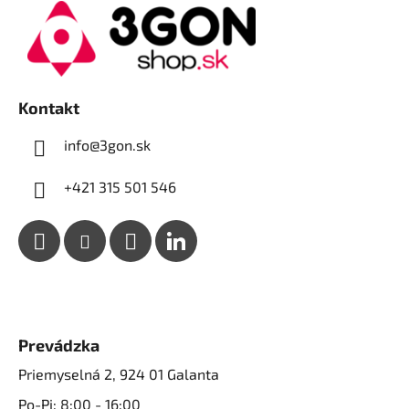
p
a
ä
c
t
i
i
e
p
e
Kontakt
r
v
info@3gon.sk
k
y
+421 315 501 546
v
ý
p
i
s
u
Prevádzka
Priemyselná 2, 924 01 Galanta
Po-Pi: 8:00 - 16:00