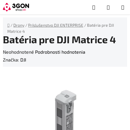
Prejsť
Hľadať
NÁKUP
na
obsah
KOŠÍK
Domov
/
Drony
/
Príslušenstvo DJI ENTERPRISE
/
Batéria pre DJI
Matrice 4
Batéria pre DJI Matrice 4
Priemerné
Neohodnotené
Podrobnosti hodnotenia
hodnotenie
Značka:
DJI
produktu
je
0,0
z
5
hviezdičiek.