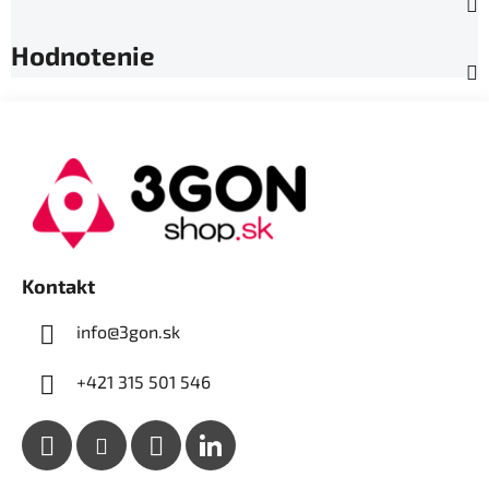
Hodnotenie
Z
á
p
ä
t
i
e
Kontakt
info@3gon.sk
+421 315 501 546