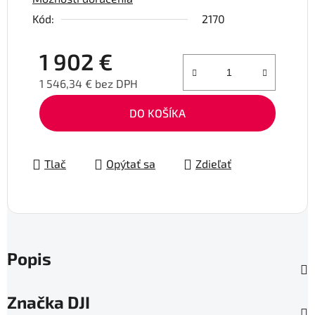
Kód:
2170
1 902 €
1 546,34 € bez DPH
Jednotková cena:
DO KOŠÍKA
Tlač
Opýtať sa
Zdieľať
Popis
Značka
DJI