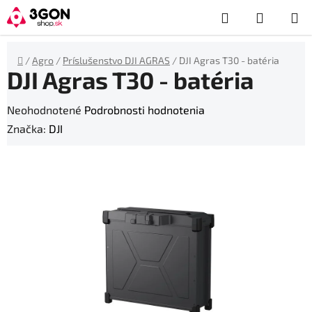
Prejsť
Hľadať
NÁKUP
na
obsah
KOŠÍK
Domov
/
Agro
/
Príslušenstvo DJI AGRAS
/
DJI Agras T30 - batéria
DJI Agras T30 - batéria
Priemerné
Neohodnotené
Podrobnosti hodnotenia
hodnotenie
Značka:
DJI
produktu
je
0,0
z
5
hviezdičiek.