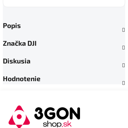
Popis
Značka
DJI
Diskusia
Hodnotenie
Z
á
p
ä
t