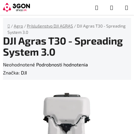
Prejsť
Hľadať
NÁKUP
na
obsah
KOŠÍK
Domov
/
Agro
/
Príslušenstvo DJI AGRAS
/
DJI Agras T30 - Spreading
System 3.0
DJI Agras T30 - Spreading
System 3.0
Priemerné
Neohodnotené
Podrobnosti hodnotenia
hodnotenie
Značka:
DJI
produktu
je
0,0
z
5
hviezdičiek.