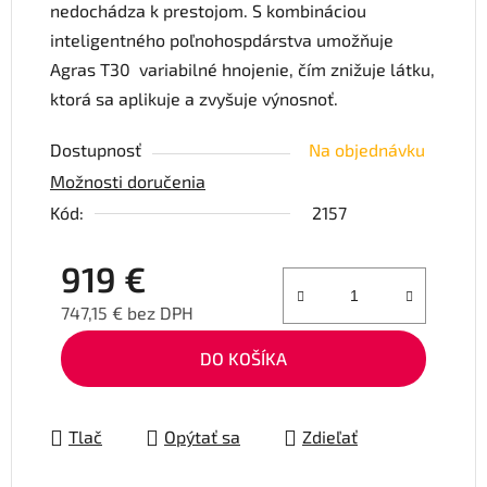
nedochádza k prestojom. S kombináciou
inteligentného poľnohospdárstva umožňuje
Agras T30 variabilné hnojenie, čím znižuje látku,
ktorá sa aplikuje a zvyšuje výnosnoť.
Dostupnosť
Na objednávku
Možnosti doručenia
Kód:
2157
919 €
747,15 € bez DPH
Jednotková cena:
DO KOŠÍKA
Tlač
Opýtať sa
Zdieľať