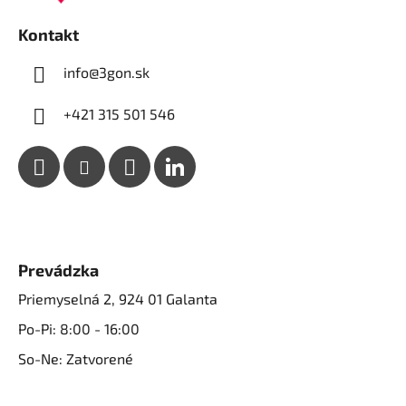
i
e
Kontakt
info@3gon.sk
+421 315 501 546
Prevádzka
Priemyselná 2, 924 01 Galanta
Po-Pi: 8:00 - 16:00
So-Ne: Zatvorené