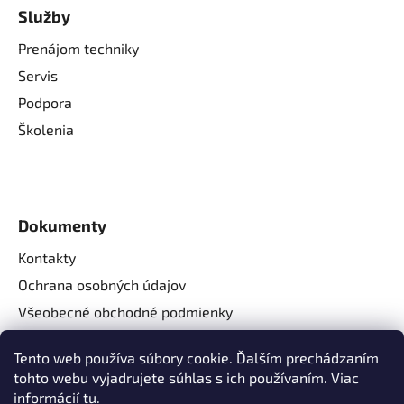
Služby
Prenájom techniky
Servis
Podpora
Školenia
Dokumenty
Kontakty
Ochrana osobných údajov
Všeobecné obchodné podmienky
Reklamačné podmienky
Tento web používa súbory cookie. Ďalším prechádzaním
Reklamačný formulár
tohto webu vyjadrujete súhlas s ich používaním. Viac
Odstúpenie od zmluvy
informácií
tu
.