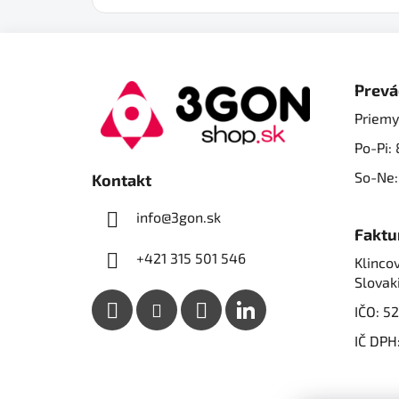
Z
á
Prevá
p
Priemy
ä
Po-Pi: 
t
i
So-Ne:
Kontakt
e
info@3gon.sk
Faktu
+421 315 501 546
Klincov
Slovak
IČO: 5
IČ DPH