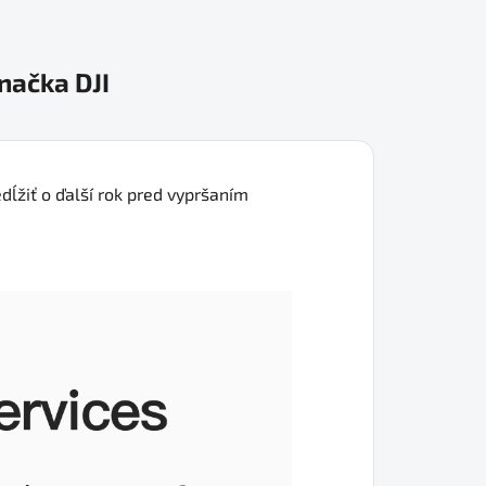
načka
DJI
edĺžiť o ďalší rok pred vypršaním