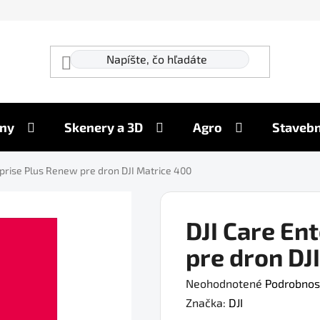
ny
Skenery a 3D
Agro
Stavebn
rprise Plus Renew pre dron DJI Matrice 400
DJI Care En
pre dron DJ
Priemerné
Neohodnotené
Podrobnos
hodnotenie
Značka:
DJI