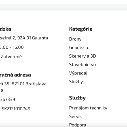
dzka
Kategórie
selná 2, 924 01 Galanta
Drony
8:00 - 16:00
Geodézia
Skenery a 3D
 Zatvorené
Stavebníctvo
Výpredaj
račná adresa
Služby
á 35, 821 01 Bratislava
ia
Služby
2367339
Prenájom techniky
: SK2121010749
Servis
Podpora