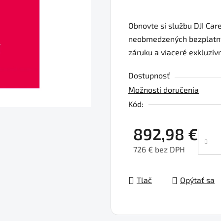
produktu
je
Obnovte si službu DJI Care
0,0
neobmedzených bezplatných
z
záruku a viaceré exkluzív
5
hviezdičiek.
Dostupnosť
Možnosti doručenia
Kód:
892,98 €
726 € bez DPH
Jednotková cena:
Tlač
Opýtať sa