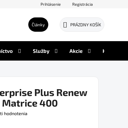
Prihlásenie
Registrácia
Články
PRÁZDNY KOŠÍK
NÁKUPNÝ
KOŠÍK
íctvo
Služby
Akcie
Kontakty
terprise Plus Renew
I Matrice 400
ti hodnotenia