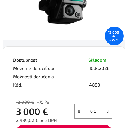
12 000
€
–75 %
Dostupnosť
Skladom
Môžeme doručiť do:
10.8.2026
Možnosti doručenia
Kód:
4890
12 000 €
–75 %
3 000 €
2 439,02 € bez DPH