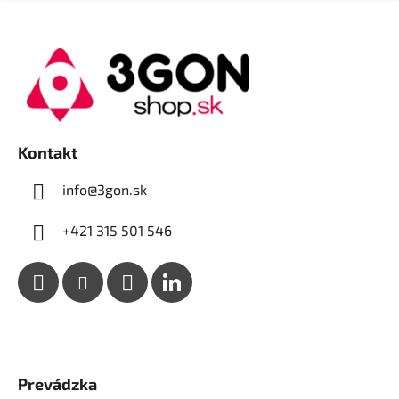
Z
á
p
ä
t
i
e
Kontakt
info@3gon.sk
+421 315 501 546
Prevádzka