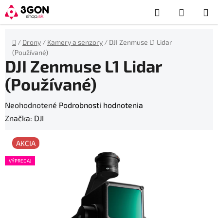
Prejsť
Hľadať
NÁKUP
na
obsah
KOŠÍK
Domov
/
Drony
/
Kamery a senzory
/
DJI Zenmuse L1 Lidar
(Používané)
DJI Zenmuse L1 Lidar
(Používané)
Priemerné
Neohodnotené
Podrobnosti hodnotenia
hodnotenie
Značka:
DJI
produktu
AKCIA
je
0,0
VÝPREDAJ
z
5
hviezdičiek.