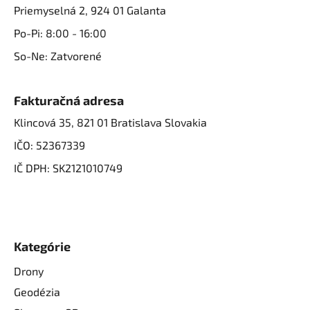
Priemyselná 2, 924 01 Galanta
Po-Pi: 8:00 - 16:00
So-Ne: Zatvorené
Fakturačná adresa
Klincová 35, 821 01 Bratislava Slovakia
IČO: 52367339
IČ DPH: SK2121010749
Kategórie
Drony
Geodézia