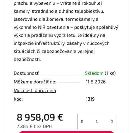
prachu a vybaveniu – vrátane širokouhlej
kamery, stredného a dlhého teleobjektívu,
laserového diaľkomera, termokamery a
výkonného NIR osvetlenia – poskytuje spoľahlivý
výkon a predĺženú výdrž letu. Je ideálny na
inšpekcie infraštruktúry, zásahy v núdzových
situáciách či zabezpečovanie verejnej
bezpečnosti.
Dostupnosť
Skladom
(1 ks)
Môžeme doručiť do:
11.8.2026
Možnosti doručenia
Kód:
1319
8 958,09 €
7 283 € bez DPH