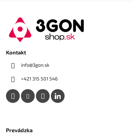
Z
á
p
ä
t
i
e
Kontakt
info@3gon.sk
+421 315 501 546
Prevádzka