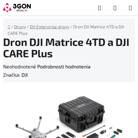
Prejsť
Hľadať
NÁKUP
na
obsah
KOŠÍK
Domov
/
Drony
/
DJI Enterprise drony
/
Dron DJI Matrice 4TD a DJI
CARE Plus
Dron DJI Matrice 4TD a DJI
CARE Plus
Priemerné
Neohodnotené
Podrobnosti hodnotenia
hodnotenie
Značka:
DJI
produktu
je
0,0
z
5
hviezdičiek.