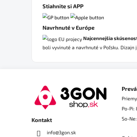
Stiahnite si APP
Navrhnuté v Európe
Najcennejšia skúsenos
boli vyvinuté a navrhnuté v Poľsku. Dizaj
Z
á
Prevá
p
Priemy
ä
Po-Pi: 
t
i
So-Ne:
Kontakt
e
info@3gon.sk