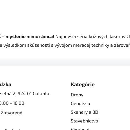
ť – myslenie mimo rámca!
Najnovšia séria krížových laserov 
n je výsledkom skúseností s vývojom meracej techniky a zárov
dzka
Kategórie
selná 2, 924 01 Galanta
Drony
8:00 - 16:00
Geodézia
Skenery a 3D
 Zatvorené
Stavebníctvo
Výpredaj