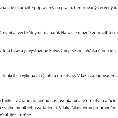
ná a je okamžite pripravený na prácu. Generovaný červený lúč 
lnymi aj vertikálnymi rovinami. Naraz je možné zobraziť tri ro
54). Telo lasera je vystužené kovovými prvkami. Vďaka čomu je
ie funkcií sa vykonáva rýchlo a efektívne. Vďaka zabudovanému
a funkcií vrátane presného nastavenia lúča je efektívna a úč
u svojho mobilného zariadenia. Vďaka šikovnému prepravnému 
nštaluje v teréne.