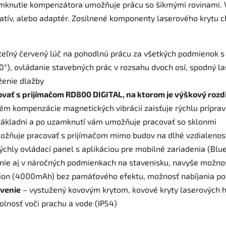
mknutie kompenzátora umožňuje prácu so šikmými rovinami. V
 statív, alebo adaptér. Zosilnené komponenty laserového krytu 
teľný červený lúč na pohodlnú prácu za všetkých podmienok
0°), ovládanie stavebných prác v rozsahu dvoch osí, spodný l
ženie dlažby
covať s prijímačom RD800 DIGITAL, na ktorom je výškový roz
 kompenzácie magnetických vibrácií zaisťuje rýchlu prípravu
j základni a po uzamknutí vám umožňuje pracovať so sklonmi
ožňuje pracovať s prijímačom mimo budov na dlhé vzdialenos
ýchly ovládací panel s aplikáciou pre mobilné zariadenia (Blu
ie aj v náročných podmienkach na stavenisku, navyše možnos
ion (4000mAh) bez pamäťového efektu, možnosť nabíjania po
avenie
– vystužený kovovým krytom, kovové kryty laserových h
olnosť voči prachu a vode (IP54)