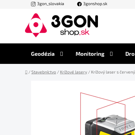
Prejsť
3gon_slovakia
3gonshop.sk
na
obsah
Geodézia
Monitoring
Dro
Domov
/
Stavebníctvo
/
Krížové lasery
/
Krížový laser s červe