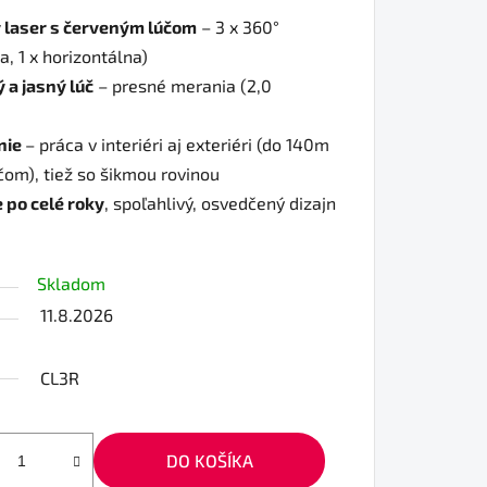
 laser s červeným lúčom
– 3 x 360°
a, 1 x horizontálna)
 a jasný lúč
– presné merania (2,0
nie
– práca v interiéri aj exteriéri (do 140m
čom), tiež so šikmou rovinou
 po celé roky
, spoľahlivý, osvedčený dizajn
Skladom
11.8.2026
CL3R
DO KOŠÍKA