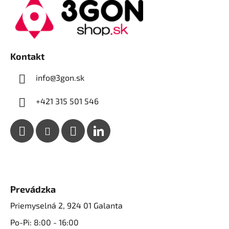
p
ä
t
i
e
Kontakt
info@3gon.sk
+421 315 501 546
Prevádzka
Priemyselná 2, 924 01 Galanta
Po-Pi: 8:00 - 16:00