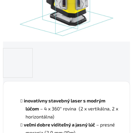
inovatívny stavebný laser s modrým
lúčom
– 4 x 360° rovina (2 x vertikálna, 2 x
horizontálna)
veľmi dobre viditeľný a jasný lúč
– presné
merania (2,0 mm/10m)