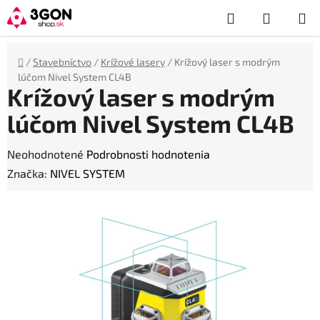
Prejsť
Hľadať
NÁKUP
na
obsah
KOŠÍK
Domov
/
Stavebníctvo
/
Krížové lasery
/
Krížový laser s modrým
lúčom Nivel System CL4B
Krížový laser s modrým
lúčom Nivel System CL4B
Priemerné
Neohodnotené
Podrobnosti hodnotenia
hodnotenie
Značka:
NIVEL SYSTEM
produktu
je
0,0
z
5
hviezdičiek.