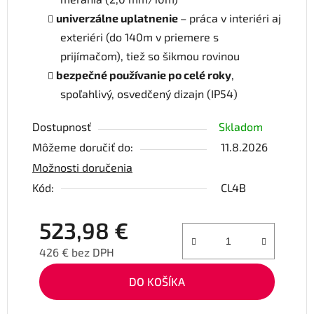
univerzálne uplatnenie
– práca v interiéri aj
exteriéri (do 140m v priemere s
prijímačom), tiež so šikmou rovinou
bezpečné používanie po celé roky
,
spoľahlivý, osvedčený dizajn (IP54)
Dostupnosť
Skladom
Môžeme doručiť do:
11.8.2026
Možnosti doručenia
Kód:
CL4B
523,98 €
426 € bez DPH
Jednotková cena:
DO KOŠÍKA