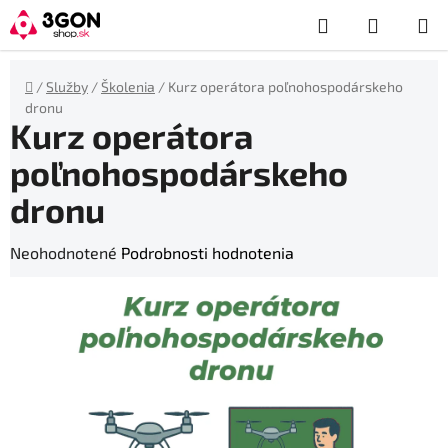
Prejsť
Hľadať
NÁKUP
na
obsah
KOŠÍK
Domov
/
Služby
/
Školenia
/
Kurz operátora poľnohospodárskeho
dronu
Kurz operátora
poľnohospodárskeho
dronu
Priemerné
Neohodnotené
Podrobnosti hodnotenia
hodnotenie
produktu
je
0,0
z
5
hviezdičiek.