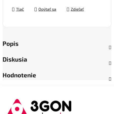
Tlač
Opýtať sa
Zdieľať
Popis
Diskusia
Hodnotenie
Z
á
p
ä