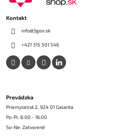
t
i
e
Kontakt
info@3gon.sk
+421 315 501 546
Prevádzka
Priemyselná 2, 924 01 Galanta
Po-Pi: 8:00 - 16:00
So-Ne: Zatvorené