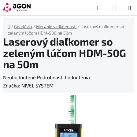
Prejsť
Hľadať
NÁKUP
na
obsah
KOŠÍK
Domov
/
Geodézia
/
Meranie vzdialenosti
/
Laserový diaľkomer so
zeleným lúčom HDM-50G na 50m
Laserový diaľkomer so
zeleným lúčom HDM-50G
na 50m
Priemerné
Neohodnotené
Podrobnosti hodnotenia
hodnotenie
Značka:
NIVEL SYSTEM
produktu
je
0,0
z
5
hviezdičiek.