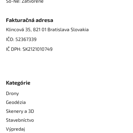
So-Ne: Zatvorené
Fakturačná adresa
Klincová 35, 821 01 Bratislava Slovakia
IČO: 52367339
IČ DPH: SK2121010749
Kategórie
Drony
Geodézia
Skenery a 3D
Stavebníctvo
Výpredaj