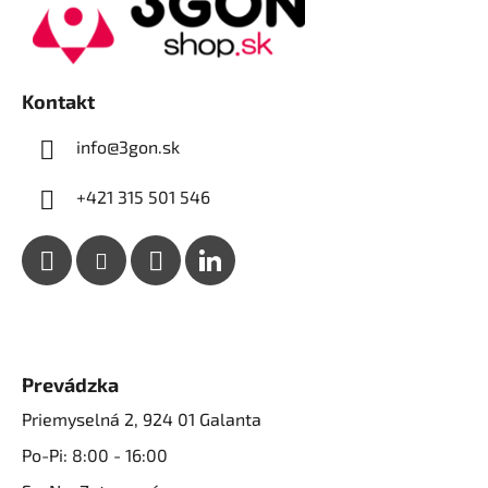
ä
t
i
e
Kontakt
info@3gon.sk
+421 315 501 546
Prevádzka
Priemyselná 2, 924 01 Galanta
Po-Pi: 8:00 - 16:00