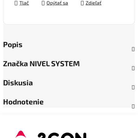
Tlač
Opýtať sa
Zdieľať
Popis
Značka
NIVEL SYSTEM
Diskusia
Hodnotenie
Z
á
p