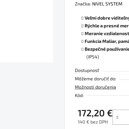
hodnotenie
Značka:
NIVEL SYSTEM
produktu
Veľmi dobre viditeľn
je
Rýchle a presné mer
0,0
Meranie vzdialenost
z
Funkcia Maliar, pam
5
Bezpečné používanie
hviezdičiek.
(IP54)
Dostupnosť
Môžeme doručiť do:
Možnosti doručenia
Kód:
172,20 €
140 € bez DPH