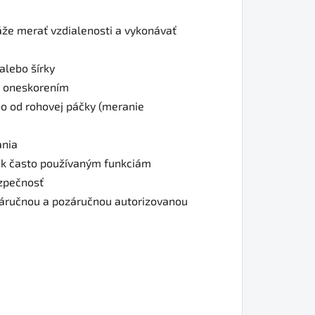
že merať vzdialenosti a vykonávať
alebo šírky
 s oneskorením
o od rohovej páčky (meranie
ania
p k často používaným funkciám
ezpečnosť
áručnou a pozáručnou autorizovanou