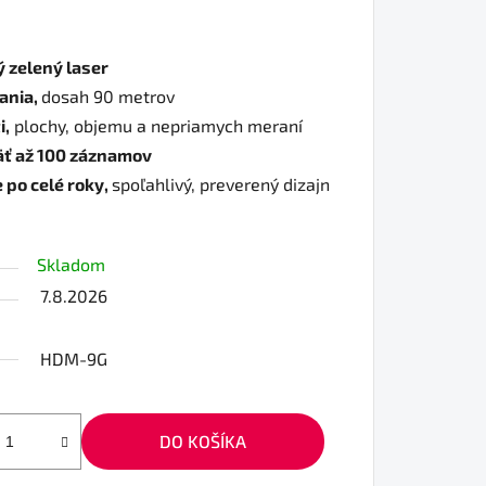
ý zelený laser
ania,
dosah 90 metrov
i,
plochy, objemu a nepriamych meraní
äť až 100 záznamov
 po celé roky,
spoľahlivý, preverený dizajn
Skladom
7.8.2026
HDM-9G
DO KOŠÍKA