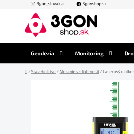
Prejsť
3gon_slovakia
3gonshop.sk
na
obsah
Geodézia
Monitoring
Dro
Domov
/
Stavebníctvo
/
Meranie vzdialenosti
/
Laserový diaľk