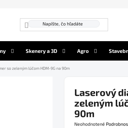
ny
Skenery a 3D
Agro
Stavebn
omer so zeleným lúčom HDM-9G na 90m
Laserový d
zeleným lú
90m
Priemerné
Neohodnotené
Podrobnos