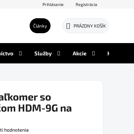
Prihlásenie
Registrácia
Články
PRÁZDNY KOŠÍK
NÁKUPNÝ
KOŠÍK
íctvo
Služby
Akcie
Kontakty
iaľkomer so
čom HDM-9G na
ti hodnotenia