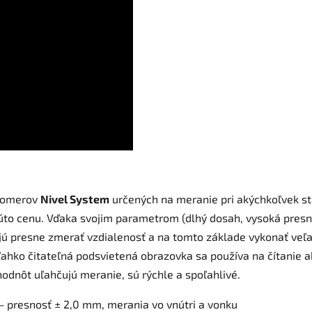
ľkomerov
Nivel System
určených na meranie pri akýchkoľvek s
 túto cenu. Vďaka svojim parametrom (dlhý dosah, vysoká pres
ú presne zmerať vzdialenosť a na tomto základe vykonať veľa 
 ľahko čitateľná podsvietená obrazovka sa používa na čítanie 
dnôt uľahčujú meranie, sú rýchle a spoľahlivé.
– presnosť ± 2,0 mm, merania vo vnútri a vonku