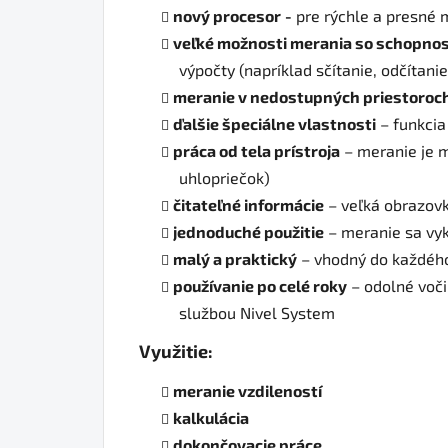
nový procesor
-
pre rýchle a presné 
veľké možnosti merania so schopno
výpočty (napríklad sčítanie, odčítani
meranie v nedostupných priestoroc
ďalšie špeciálne vlastnosti
– funkcia
práca od tela prístroja
– meranie je m
uhlopriečok)
čitateľné informácie
– veľká obrazovk
jednoduché použitie
– meranie sa vyk
malý a praktický
– vhodný do každého 
používanie po celé roky
– odolné voč
službou Nivel System
Využitie:
meranie vzdileností
kalkulácia
dokončovacie práce