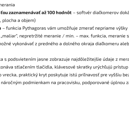
merania
sťou zaznamenávať až 100 hodnôt
– softvér diaľkomerov doká
e, plocha a objem)
h
– funkcia Pythagoras vám umožňuje zmerať nepriame výšky 
 „maliar“, nepretržité meranie / min. – max. funkcia, meranie
ožné vykonávať z predného a ​dolného okraja diaľkomeru aleb
a s podsvietením jasne zobrazuje najdôležitejšie údaje z mer
onáva stlačením tlačidla, klávesové skratky urýchľujú prístu
vrecka, praktický kryt poskytuje istú priľnavosť pre vyššiu b
i náročným podmienkam na pracovisku, podporované úplnou z