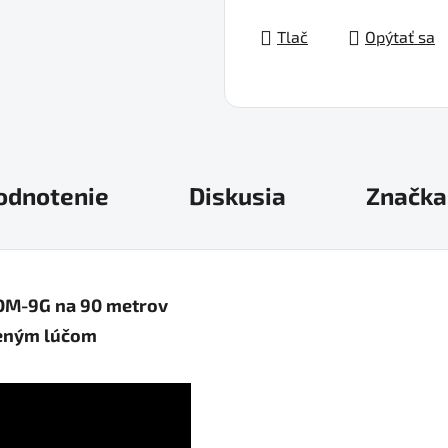
Jednotková cena:
Tlač
Opýtať sa
odnotenie
Diskusia
Značka
DM-9G na 90 metrov
leným lúčom