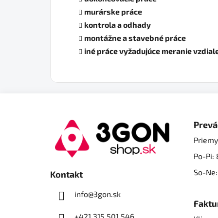
murárske práce
kontrola a odhady
montážne a stavebné práce
iné práce vyžadujúce meranie vzdial
Z
á
Prevá
p
Priemy
ä
Po-Pi: 
t
i
So-Ne:
Kontakt
e
info@3gon.sk
Faktu
+421 315 501 546