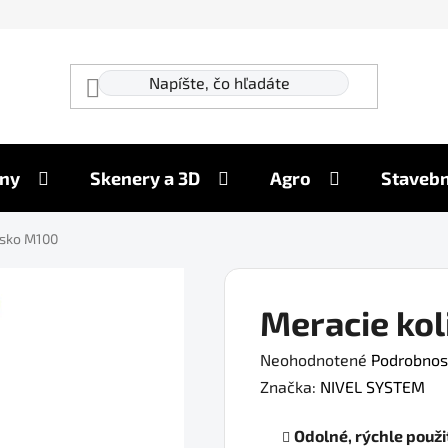
ny
Skenery a 3D
Agro
Stavebn
esko M100
Meracie ko
Priemerné
Neohodnotené
Podrobnos
hodnotenie
Značka:
NIVEL SYSTEM
produktu
Odolné, rýchle použi
je