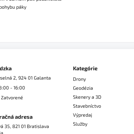
 pohybu páky
dzka
Kategórie
selná 2, 924 01 Galanta
Drony
8:00 - 16:00
Geodézia
Skenery a 3D
 Zatvorené
Stavebníctvo
Výpredaj
račná adresa
Služby
á 35, 821 01 Bratislava
ia