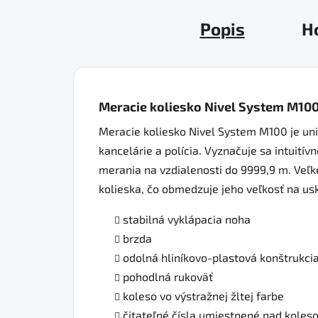
Popis
H
Meracie koliesko Nivel System M10
Meracie koliesko Nivel System M100 je uni
kancelárie a polícia. Vyznačuje sa intuití
merania na vzdialenosti do 9999,9 m. Veľké
kolieska, čo obmedzuje jeho veľkosť na us
stabilná vyklápacia noha
brzda
odolná hliníkovo-plastová konštrukci
pohodlná rukoväť
koleso vo výstražnej žltej farbe
čitateľné čísla umiestnené nad koles