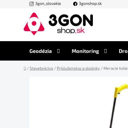
Prejsť
3gon_slovakia
3gonshop.sk
na
obsah
Geodézia
Monitoring
Dro
Domov
/
Stavebníctvo
/
Príslušenstvo a doplnky
/
Meracie koli