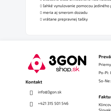
ľahké vynulovanie pomocou jediného
meria aj smerom dozadu
vrátane prepravnej tašky
Z
á
Prevá
p
Priemy
ä
Po-Pi: 
t
i
So-Ne:
Kontakt
e
info@3gon.sk
Faktu
+421 315 501 546
Klincov
Slovak