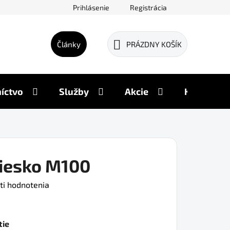
Prihlásenie
Registrácia
Články
PRÁZDNY KOŠÍK
NÁKUPNÝ
KOŠÍK
íctvo
Služby
Akcie
Kontakty
liesko M100
ti hodnotenia
tie