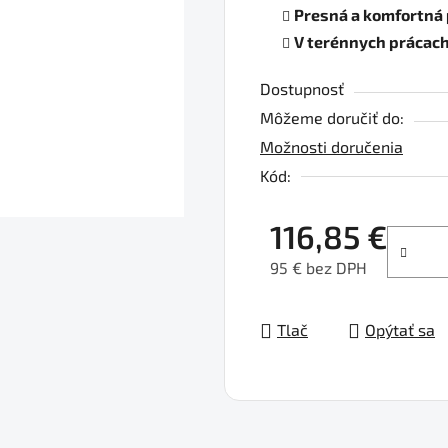
Presná a komfortná
0,0
V terénnych prácac
z
5
Dostupnosť
hviezdičiek.
Môžeme doručiť do:
Možnosti doručenia
Kód:
116,85 €
95 € bez DPH
Jednotková cena:
Tlač
Opýtať sa