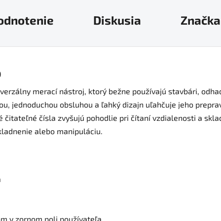
odnotenie
Diskusia
Značka
0
verzálny merací nástroj, ktorý bežne používajú stavbári, odha
vnou, jednoduchou obsluhou a ľahký dizajn uľahčuje jeho prepr
 čitateľné čísla zvyšujú pohodlie pri čítaní vzdialenosti a sk
kladnenie alebo manipuláciu.
a
om v zornom poli používateľa