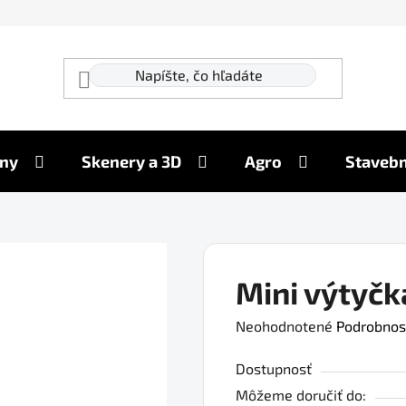
ny
Skenery a 3D
Agro
Stavebn
Mini výtyč
Priemerné
Neohodnotené
Podrobnos
hodnotenie
Dostupnosť
produktu
Môžeme doručiť do:
je