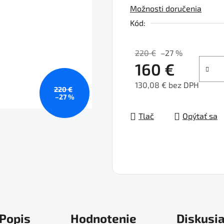
Možnosti doručenia
0,0
z
Kód:
5
hviezdičiek.
220 €
–27 %
160 €
130,08 € bez DPH
220 €
–27 %
Jednotková cena:
Tlač
Opýtať sa
Popis
Hodnotenie
Diskusi