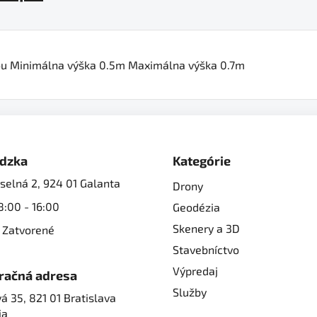
lou Minimálna výška 0.5m Maximálna výška 0.7m
dzka
Kategórie
selná 2, 924 01 Galanta
Drony
8:00 - 16:00
Geodézia
Skenery a 3D
 Zatvorené
Stavebníctvo
Výpredaj
račná adresa
Služby
á 35, 821 01 Bratislava
ia