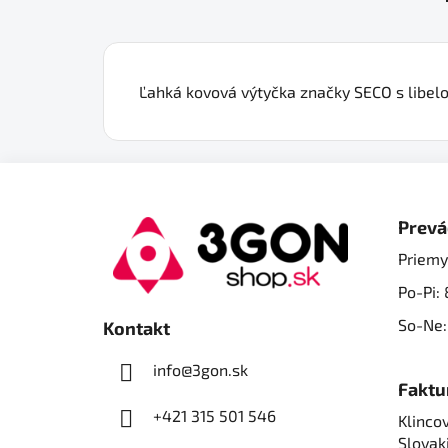
Ľahká kovová výtyčka značky SECO s libe
Z
á
Prevá
p
Priemy
ä
Po-Pi: 
t
i
So-Ne:
Kontakt
e
info@3gon.sk
Faktu
+421 315 501 546
Klincov
Slovak