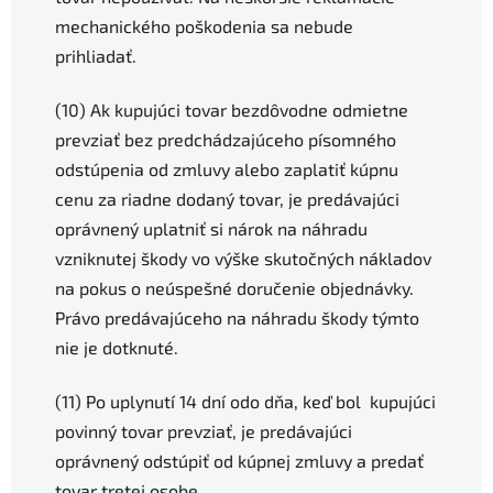
mechanického poškodenia sa nebude
prihliadať.
(10) Ak kupujúci tovar bezdôvodne odmietne
prevziať bez predchádzajúceho písomného
odstúpenia od zmluvy alebo zaplatiť kúpnu
cenu za riadne dodaný tovar, je predávajúci
oprávnený uplatniť si nárok na náhradu
vzniknutej škody vo výške skutočných nákladov
na pokus o neúspešné doručenie objednávky.
Právo predávajúceho na náhradu škody týmto
nie je dotknuté.
(11) Po uplynutí 14 dní odo dňa, keď bol kupujúci
povinný tovar prevziať, je predávajúci
oprávnený odstúpiť od kúpnej zmluvy a predať
tovar tretej osobe.