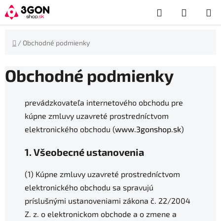
Prejsť
Hľadať
NÁKUP
na
obsah
KOŠÍK
Domov
/
Obchodné podmienky
Obchodné podmienky
prevádzkovateľa internetového obchodu pre
kúpne zmluvy uzavreté prostredníctvom
elektronického obchodu (
www.3gonshop.sk
)
1. Všeobecné ustanovenia
(1) Kúpne zmluvy uzavreté prostredníctvom
elektronického obchodu sa spravujú
príslušnými ustanoveniami zákona č. 22/2004
Z. z. o elektronickom obchode a o zmene a