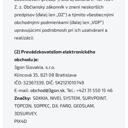
Z. z. Občiansky zákonník v znení neskorších
predpisov (ďalej len „OZ“) a týmito všeobecnými
obchodnými podmienkami (ďalej len „VOP“)
upravujúcimi podrobnosti pri ich uzatváraní a
realizácii.
(2) Prevádzkovateľom elektronického
obchodu je:
3gon Slovakia, s.r.o.
Klincová 35, 821 08 Bratislava
IČO: 52367339, DIČ: SK2121010749
E-mail:
obchod@3gon.sk
, Tel.: +421 31 550 15 46
Značky:
SOKKIA, NIVEL SYSTEM, SURVPOINT,
TOPCON, SOPPEC, DJI, FARO, GEOSLAM,
3DSURVEY,
PIX4D