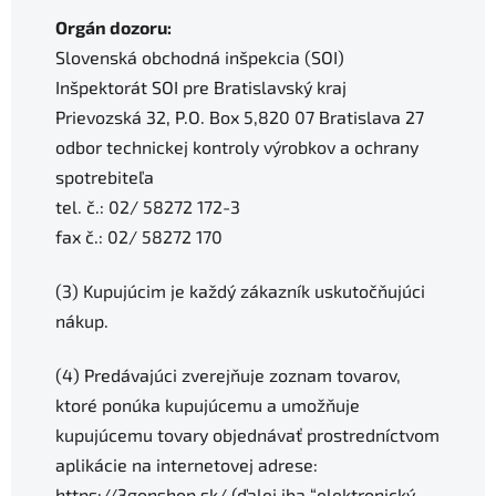
Orgán dozoru:
Slovenská obchodná inšpekcia (SOI)
Inšpektorát SOI pre Bratislavský kraj
Prievozská 32, P.O. Box 5,820 07 Bratislava 27
odbor technickej kontroly výrobkov a ochrany
spotrebiteľa
tel. č.: 02/ 58272 172-3
fax č.: 02/ 58272 170
(3) Kupujúcim je každý zákazník uskutočňujúci
nákup.
(4) Predávajúci zverejňuje zoznam tovarov,
ktoré ponúka kupujúcemu a umožňuje
kupujúcemu tovary objednávať prostredníctvom
aplikácie na internetovej adrese:
https://3gonshop.sk/ (ďalej iba “elektronický