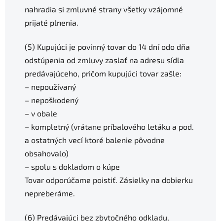
nahradia si zmluvné strany všetky vzájomné
prijaté plnenia.
(5) Kupujúci je povinný tovar do 14 dní odo dňa
odstúpenia od zmluvy zaslať na adresu sídla
predávajúceho, pričom kupujúci tovar zašle:
– nepoužívaný
– nepoškodený
– v obale
– kompletný (vrátane príbalového letáku a pod.
a ostatných vecí ktoré balenie pôvodne
obsahovalo)
– spolu s dokladom o kúpe
Tovar odporúčame poistiť. Zásielky na dobierku
nepreberáme.
(6) Predávajúci bez zbytočného odkladu,