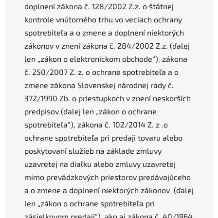
doplnení zákona č. 128/2002 Z.z. o štátnej
kontrole vnútorného trhu vo veciach ochrany
spotrebiteľa a o zmene a doplnení niektorých
zákonov v znení zákona č. 284/2002 Z.z. (ďalej
len „zákon o elektronickom obchode“), zákona
č. 250/2007 Z. z. o ochrane spotrebiteľa a o
zmene zákona Slovenskej národnej rady č.
372/1990 Zb. o priestupkoch v znení neskorších
predpisov (ďalej len „zákon o ochrane
spotrebiteľa“), zákona č. 102/2014 Z. z .o
ochrane spotrebiteľa pri predaji tovaru alebo
poskytovaní služieb na základe zmluvy
uzavretej na diaľku alebo zmluvy uzavretej
mimo prevádzkových priestorov predávajúceho
a o zmene a doplnení niektorých zákonov (ďalej
len „zákon o ochrane spotrebiteľa pri
zásielkovom predaji“), ako aj zákona č. 40/1964