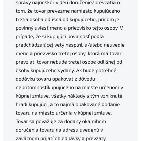
správy najneskôr v deň doručenie/prevzatia o
tom, že tovar prevezme namiesto kupujúceho
tretia osoba odlišná od kupujúceho, pričom je
povinný uviesť meno a priezvisko tejto osoby. V
prípade, že si kupujúci povinnosť podľa
predchádzajúcej vety nesplní, a/alebo neuvedie
meno a priezvisko tretej osoby, ktorá má tovar
prevziať, tovar nebude tretej osobe odlišnej od
osoby kupujúceho vydaný. Ak bude potrebné
dodávku tovaru opakovať z dôvodu
neprítomnosti´kupujúceho na mieste určenom v
kúpnej zmluve, všetky náklady s tým vzniknuté
hradí kupujúci, a to najmä opakované dodanie
tovaru na miesto určenia v kúpnej zmluve.
Tovar sa považuje za dodaný okamihom
doručenia tovaru na adresu uvedenú v
záväznom prijatí objednávky a prevzatý