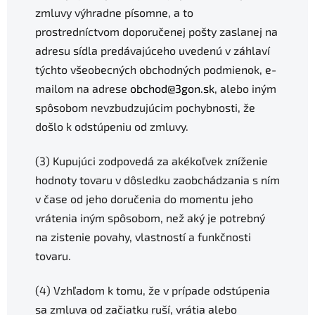
zmluvy výhradne písomne, a to
prostredníctvom doporučenej pošty zaslanej na
adresu sídla predávajúceho uvedenú v záhlaví
týchto všeobecných obchodných podmienok, e-
mailom na adrese
obchod@3gon.sk
, alebo iným
spôsobom nevzbudzujúcim pochybnosti, že
došlo k odstúpeniu od zmluvy.
(3) Kupujúci zodpovedá za akékoľvek zníženie
hodnoty tovaru v dôsledku zaobchádzania s ním
v čase od jeho doručenia do momentu jeho
vrátenia iným spôsobom, než aký je potrebný
na zistenie povahy, vlastností a funkčnosti
tovaru.
(4) Vzhľadom k tomu, že v prípade odstúpenia
sa zmluva od začiatku ruší, vrátia alebo