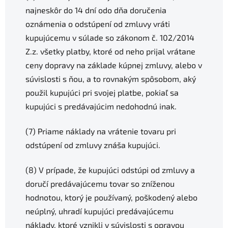
najneskôr do 14 dní odo dňa doručenia
oznámenia o odstúpení od zmluvy vráti
kupujúcemu v súlade so zákonom č. 102/2014
Z.z. všetky platby, ktoré od neho prijal vrátane
ceny dopravy na základe kúpnej zmluvy, alebo v
súvislosti s ňou, a to rovnakým spôsobom, aký
použil kupujúci pri svojej platbe, pokiaľ sa
kupujúci s predávajúcim nedohodnú inak.
(7) Priame náklady na vrátenie tovaru pri
odstúpení od zmluvy znáša kupujúci.
(8) V prípade, že kupujúci odstúpi od zmluvy a
doručí predávajúcemu tovar so zníženou
hodnotou, ktorý je používaný, poškodený alebo
neúplný, uhradí kupujúci predávajúcemu
náklady, ktoré vznikli v súvislosti s opravou