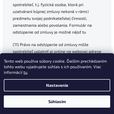
spotrebiteľ, t.j. fyzická osoba, ktorá pri
uzatváraní kúpnej zmluvy nekoná v rámci
predmetu svojej podnikateľskej činnosti,
zamestnania alebo povolania. Formulár na
odstúpenie od zmluvy je možné nájsť tu
(11)
Právo na odstúpenie od zmluvy môže
spotrebiteľ uplatniť aj online na webovej adrese
internetového obchodu predávajúceho, a to
Tento web používa súbory cookie. Ďalším prechádzaním
stlačením na slovné spojenie „
odstúpiť od
tohto webu vyjadrujete súhlas s ich používaním. Viac
zmluvy tu
". Ak spotrebiteľ využije túto možnosť,
informácií
tu
.
potvrdenie o doručení odstúpenia od zmluvy
Nastavenie
vrátane jeho obsahu, dátumu a času jeho
odoslania spotrebiteľovi obchodník
bezodkladne poskytne na trvanlivom médiu e-
Súhlasím
mailom.