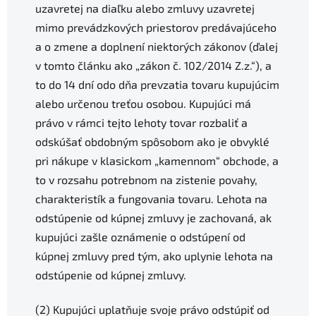
uzavretej na diaľku alebo zmluvy uzavretej
mimo prevádzkových priestorov predávajúceho
a o zmene a doplnení niektorých zákonov (ďalej
v tomto článku ako „zákon č. 102/2014 Z.z.“), a
to do 14 dní odo dňa prevzatia tovaru kupujúcim
alebo určenou treťou osobou. Kupujúci má
právo v rámci tejto lehoty tovar rozbaliť a
odskúšať obdobným spôsobom ako je obvyklé
pri nákupe v klasickom „kamennom“ obchode, a
to v rozsahu potrebnom na zistenie povahy,
charakteristík a fungovania tovaru. Lehota na
odstúpenie od kúpnej zmluvy je zachovaná, ak
kupujúci zašle oznámenie o odstúpení od
kúpnej zmluvy pred tým, ako uplynie lehota na
odstúpenie od kúpnej zmluvy.
(2) Kupujúci uplatňuje svoje právo odstúpiť od