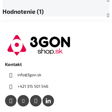
Hodnotenie (1)
Z
á
p
ä
t
i
e
Kontakt
info@3gon.sk
+421 315 501 546