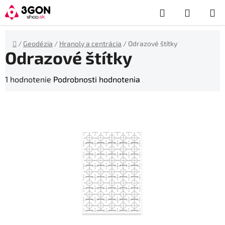
Prejsť
Hľadať
NÁKUP
na
obsah
KOŠÍK
Domov
/
Geodézia
/
Hranoly a centrácia
/
Odrazové štítky
Odrazové štítky
Priemerné
1 hodnotenie
Podrobnosti hodnotenia
hodnotenie
produktu
je
5,0
z
5
hviezdičiek.