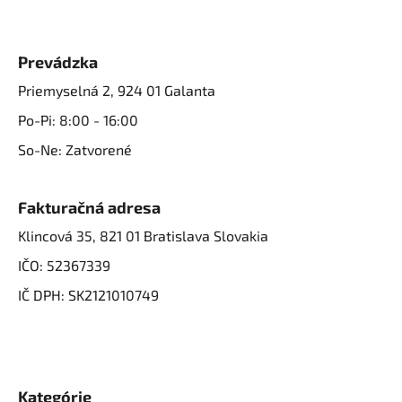
Prevádzka
Priemyselná 2, 924 01 Galanta
Po-Pi: 8:00 - 16:00
So-Ne: Zatvorené
Fakturačná adresa
Klincová 35, 821 01 Bratislava Slovakia
IČO: 52367339
IČ DPH: SK2121010749
Kategórie