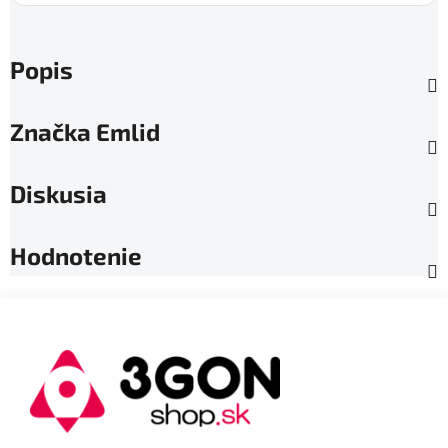
Popis
Značka
Emlid
Diskusia
Hodnotenie
Z
á
p
ä
t
i