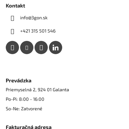
e
Kontakt
info@3gon.sk
+421 315 501 546
Prevádzka
Priemyselná 2, 924 01 Galanta
Po-Pi: 8:00 - 16:00
So-Ne: Zatvorené
Fakturačná adresa