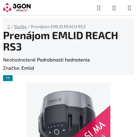
Prejsť
Hľadať
NÁKUP
na
obsah
KOŠÍK
Domov
/
Služby
/
Prenájom EMLID REACH RS3
Prenájom EMLID REACH
RS3
Priemerné
Neohodnotené
Podrobnosti hodnotenia
hodnotenie
Značka:
Emlid
produktu
TIP
je
0,0
z
5
hviezdičiek.