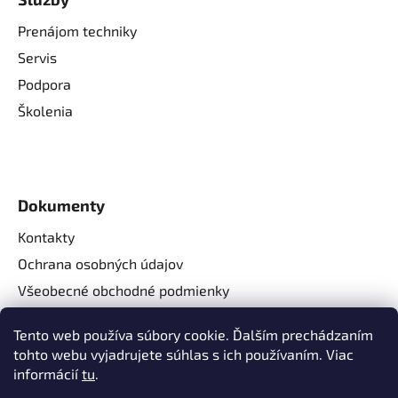
Prenájom techniky
Servis
Podpora
Školenia
Dokumenty
Kontakty
Ochrana osobných údajov
Všeobecné obchodné podmienky
Reklamačné podmienky
Tento web používa súbory cookie. Ďalším prechádzaním
Reklamačný formulár
tohto webu vyjadrujete súhlas s ich používaním. Viac
Odstúpenie od zmluvy
informácií
tu
.