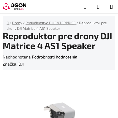
Prejsť
Hľadať
NÁKUP
na
obsah
KOŠÍK
Domov
/
Drony
/
Príslušenstvo DJI ENTERPRISE
/
Reproduktor pre
drony DJI Matrice 4 AS1 Speaker
Reproduktor pre drony DJI
Matrice 4 AS1 Speaker
Priemerné
Neohodnotené
Podrobnosti hodnotenia
hodnotenie
Značka:
DJI
produktu
je
0,0
z
5
hviezdičiek.