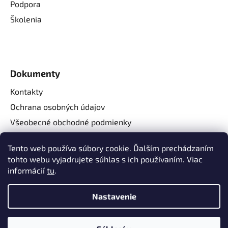
Podpora
Školenia
Dokumenty
Kontakty
Ochrana osobných údajov
Všeobecné obchodné podmienky
Reklamačné podmienky
Tento web používa súbory cookie. Ďalším prechádzaním
Reklamačný formulár
tohto webu vyjadrujete súhlas s ich používaním. Viac
Odstúpenie od zmluvy
informácií
tu
.
Nastavenie