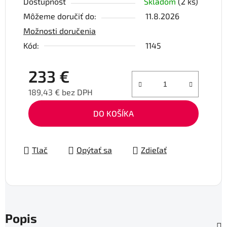
Dostupnosť
Skladom
(2 ks)
Môžeme doručiť do:
11.8.2026
Možnosti doručenia
Kód:
1145
233 €
189,43 € bez DPH
Jednotková cena:
DO KOŠÍKA
Tlač
Opýtať sa
Zdieľať
Popis