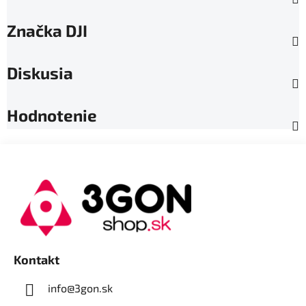
Značka
DJI
Diskusia
Hodnotenie
Z
á
p
ä
t
i
e
Kontakt
info@3gon.sk