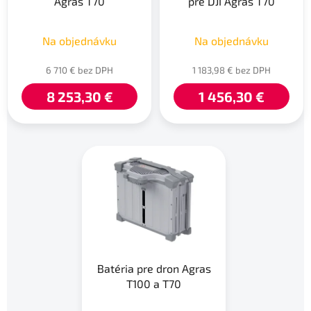
Agras T70
pre DJI Agras T70
Na objednávku
Na objednávku
6 710 € bez DPH
1 183,98 € bez DPH
8 253,30 €
1 456,30 €
Batéria pre dron Agras
T100 a T70