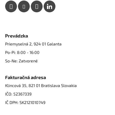
Prevádzka
Priemyselná 2, 924 01 Galanta
Po-Pi: 8:00 - 16:00
So-Ne: Zatvorené
Fakturačná adresa
Klincová 35, 821 01 Bratislava Slovakia
IČO: 52367339
IČ DPH: SK2121010749