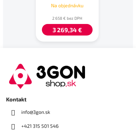
Na objednávku
2 658 € bez DPH
3 269,34 €
Z
á
p
ä
t
i
e
Kontakt
info@3gon.sk
+421 315 501 546