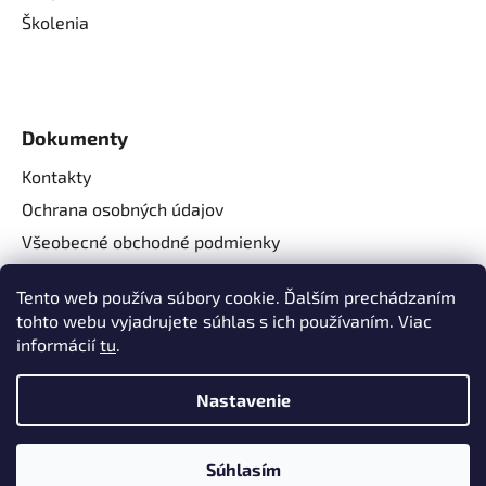
Školenia
Dokumenty
Kontakty
Ochrana osobných údajov
Všeobecné obchodné podmienky
Reklamačné podmienky
Tento web používa súbory cookie. Ďalším prechádzaním
Reklamačný formulár
tohto webu vyjadrujete súhlas s ich používaním. Viac
Odstúpenie od zmluvy
informácií
tu
.
Nastavenie
Súhlasím
Vytvoril Shoptet
a
Adatelier