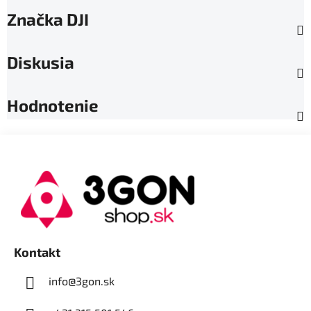
Značka
DJI
Diskusia
Hodnotenie
Z
á
p
ä
t
i
e
Kontakt
info@3gon.sk