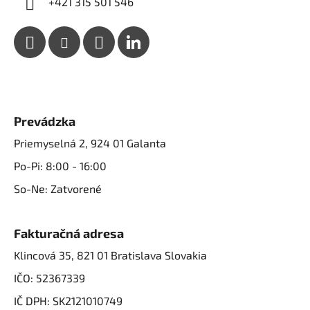
+421 315 501 546
Prevádzka
Priemyselná 2, 924 01 Galanta
Po-Pi: 8:00 - 16:00
So-Ne: Zatvorené
Fakturačná adresa
Klincová 35, 821 01 Bratislava Slovakia
IČO: 52367339
IČ DPH: SK2121010749