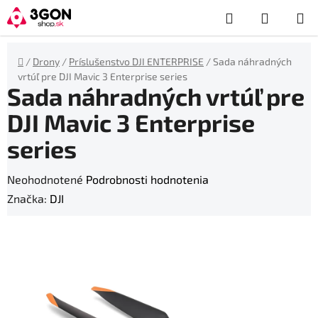
Prejsť
Hľadať
NÁKUP
na
obsah
KOŠÍK
Domov
/
Drony
/
Príslušenstvo DJI ENTERPRISE
/
Sada náhradných
vrtúľ pre DJI Mavic 3 Enterprise series
Sada náhradných vrtúľ pre
DJI Mavic 3 Enterprise
series
Priemerné
Neohodnotené
Podrobnosti hodnotenia
hodnotenie
Značka:
DJI
produktu
je
0,0
z
5
hviezdičiek.