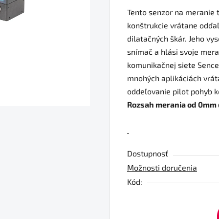
produktu
Tento senzor na meranie 
je
konštrukcie vrátane odďaľ
0,0
dilatačných škár. Jeho vy
z
snímač a hlási svoje mer
5
komunikačnej siete Sence
hviezdičiek.
mnohých aplikáciách vráta
oddeľovanie pilot pohyb k
Rozsah merania od 0mm
Dostupnosť
Možnosti doručenia
Kód: