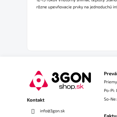
rôzne upevňovacie prvky na jednoduchú in
Z
á
Prevá
p
Priemy
ä
Po-Pi: 
t
i
So-Ne:
Kontakt
e
info@3gon.sk
Faktu