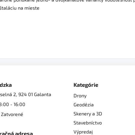
štaláciu na mieste
dzka
Kategórie
selná 2, 924 01 Galanta
Drony
8:00 - 16:00
Geodézia
Skenery a 3D
 Zatvorené
Stavebníctvo
Výpredaj
račná adresa