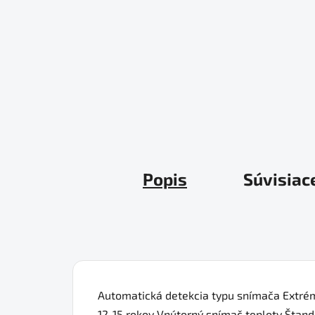
Popis
Súvisiac
Automatická detekcia typu snímača Extrémn
12-15 rokov Vnútorný snímač teploty Štand