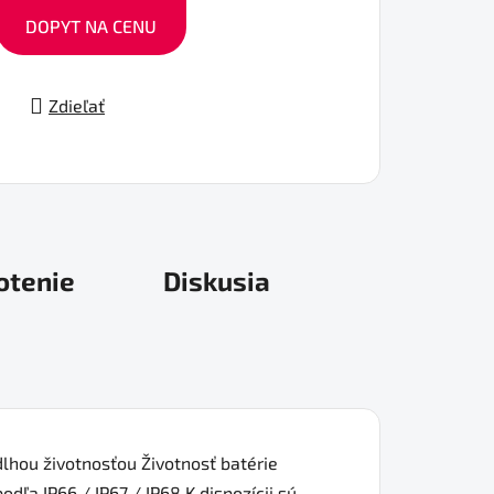
DOPYT NA CENU
Zdieľať
otenie
Diskusia
lhou životnosťou Životnosť batérie
ľa IP66 / IP67 / IP68 K dispozícii sú