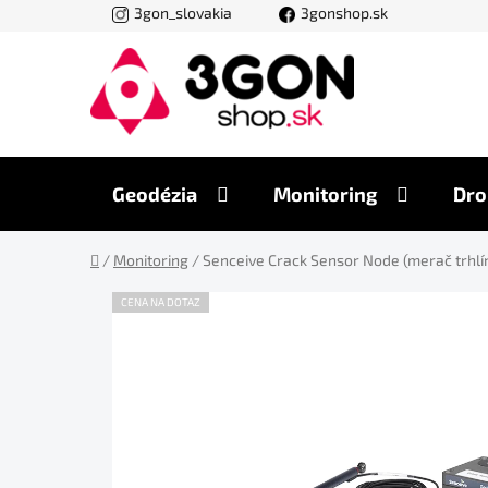
Prejsť
3gon_slovakia
3gonshop.sk
na
obsah
Geodézia
Monitoring
Dro
Domov
/
Monitoring
/
Senceive Crack Sensor Node (merač trhlí
CENA NA DOTAZ