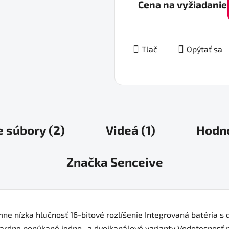
Cena na vyžiadanie
Tlač
Opýtať sa
e súbory (2)
Videá (1)
Hodn
Značka
Senceive
e nízka hlučnosť 16-bitové rozlíšenie Integrovaná batéria s d
ardne ponúkané jedno- a dvojkanálové varianty Vodotesnosť pod