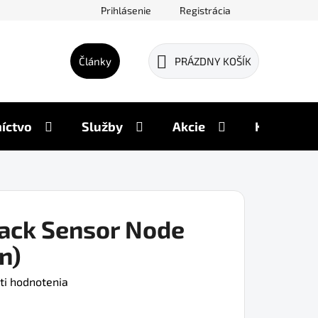
Prihlásenie
Registrácia
Články
PRÁZDNY KOŠÍK
NÁKUPNÝ
KOŠÍK
íctvo
Služby
Akcie
Kontakty
rack Sensor Node
n)
ti hodnotenia