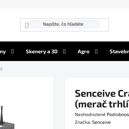
ny
Skenery a 3D
Agro
Stavebn
n)
Senceive C
(merač trhlí
Priemerné
Neohodnotené
Podrobnos
hodnotenie
Značka:
Senceive