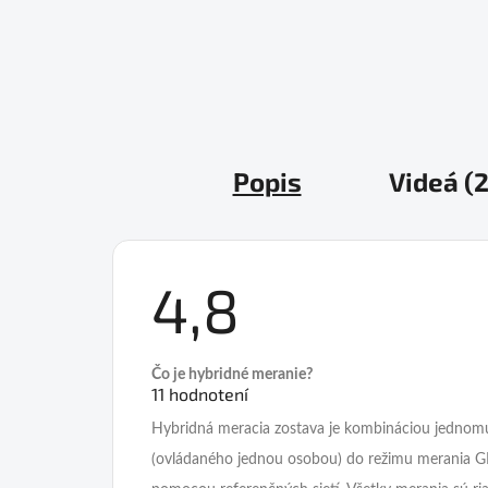
Popis
Videá (2
4,8
Priemerné
Čo je hybridné meranie?
hodnotenie
11 hodnotení
produktu
je
4,8
Hybridná meracia zostava je kombináciou jednomuž
z
(ovládaného jednou osobou) do režimu merania G
5
hviezdičiek.