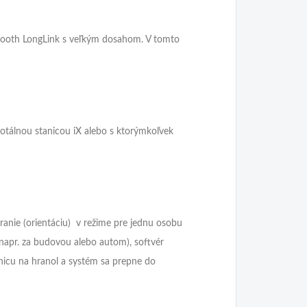
etooth LongLink s veľkým dosahom. V tomto
otálnou stanicou iX alebo s ktorýmkoľvek
ranie (orientáciu) v režime pre jednu osobu
napr. za budovou alebo autom), softvér
nicu na hranol a systém sa prepne do