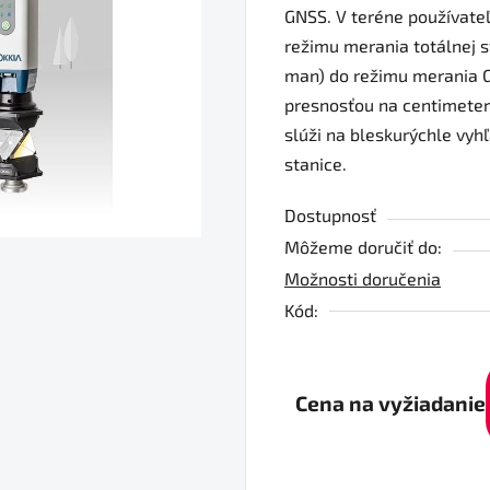
GNSS. V teréne používate
4,8
režimu merania totálnej s
z
man) do režimu merania G
5
presnosťou na centimeter
hviezdičiek.
slúži na bleskurýchle vyh
stanice.
Dostupnosť
Môžeme doručiť do:
Možnosti doručenia
Kód:
Cena na vyžiadanie