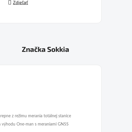
Zdieľať
Značka
Sokkia
repne z režimu merania totálnej stanice
ája výhodu One-man s meraniami GNSS