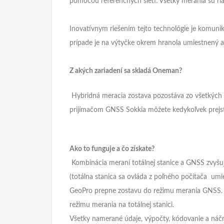
pomocou referenčných sietí. Všetky merania sú r
Inovatívnym riešením tejto technológie je komun
prípade je na výtyčke okrem hranola umiestnený a
Z akých zariadení sa skladá Oneman?
Hybridná meracia zostava pozostáva zo všetkých s
prijímačom GNSS Sokkia môžete kedykoľvek prejsť
Ako to funguje a čo získate?
Kombinácia meraní totálnej stanice a GNSS zvyšuje
(totálna stanica sa ovláda z poľného počítača umi
GeoPro prepne zostavu do režimu merania GNSS. Ke
režimu merania na totálnej stanici.
Všetky namerané údaje, výpočty, kódovanie a náčr