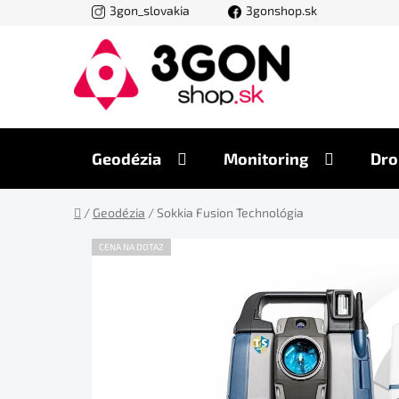
Prejsť
3gon_slovakia
3gonshop.sk
na
obsah
Geodézia
Monitoring
Dro
Domov
/
Geodézia
/
Sokkia Fusion Technológia
CENA NA DOTAZ