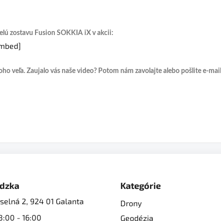
celú zostavu Fusion SOKKIA iX v akcii:
embed]
o veľa. Zaujalo vás naše video? Potom nám zavolajte alebo pošlite e-mail 
dzka
Kategórie
selná 2, 924 01 Galanta
Drony
8:00 - 16:00
Geodézia