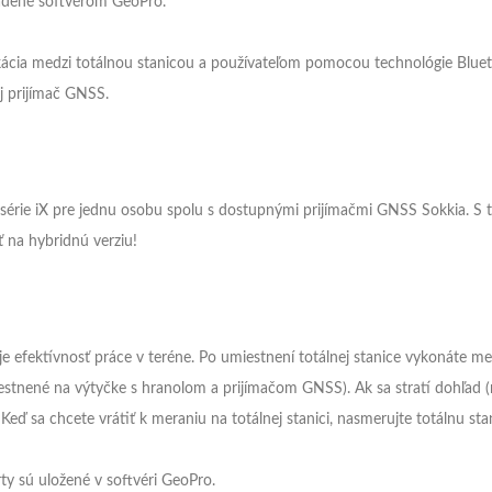
iadené softvérom GeoPro.
ikácia medzi totálnou stanicou a používateľom pomocou technológie Blu
j prijímač GNSS.
érie iX pre jednu osobu spolu s dostupnými prijímačmi GNSS Sokkia. S t
 na hybridnú verziu!
 efektívnosť práce v teréne. Po umiestnení totálnej stanice vykonáte me
estnené na výtyčke s hranolom a prijímačom GNSS). Ak sa stratí dohľad (
ď sa chcete vrátiť k meraniu na totálnej stanici, nasmerujte totálnu sta
ty sú uložené v softvéri GeoPro.