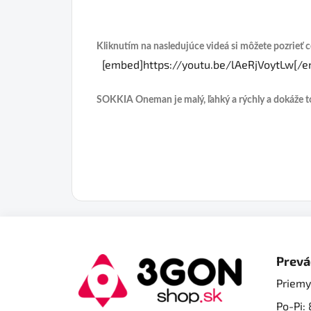
Kliknutím na nasledujúce videá si môžete pozrieť 
[embed]https://youtu.be/lAeRjVoytLw[/
SOKKIA Oneman je malý, ľahký a rýchly a dokáže toh
Z
á
Prevá
p
Priemy
ä
Po-Pi: 