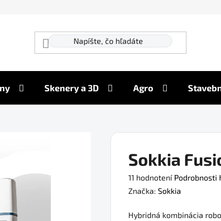
ny
Skenery a 3D
Agro
Stavebn
Sokkia Fusi
Priemerné
11 hodnotení
Podrobnosti 
hodnotenie
Značka:
Sokkia
produktu
Hybridná kombinácia robot
je