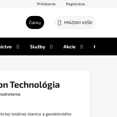
Prihlásenie
Registrácia
Články
PRÁZDNY KOŠÍK
NÁKUPNÝ
KOŠÍK
íctvo
Služby
Akcie
Kontakty
on Technológia
hodnotenia
ickej totálnej stanice a geodetického