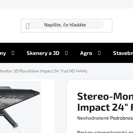
ny
Skenery a 3D
Agro
Stavebn
onitor 3D PluraView Impact 24″ Full HD 144Hz
Stereo-Mon
Impact 24″ 
Priemerné
Neohodnotené
Podrobnos
hodnotenie
Pasívny stereoskopický z