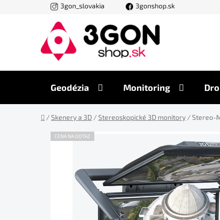
Prejsť
3gon_slovakia
3gonshop.sk
na
obsah
Geodézia
Monitoring
Dro
Domov
/
Skenery a 3D
/
Stereoskopické 3D monitory
/
Stereo-M
CENA NA DOTAZ