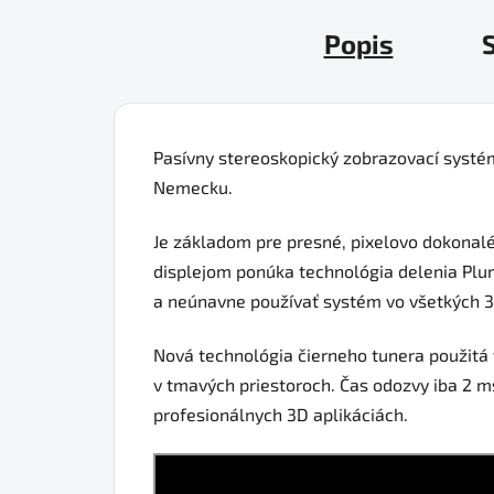
Popis
S
Pasívny stereoskopický zobrazovací systém
Nemecku.
Je základom pre presné, pixelovo dokonalé
displejom ponúka technológia delenia Plur
a neúnavne používať systém vo všetkých 3D
Nová technológia čierneho tunera použitá 
v tmavých priestoroch. Čas odozvy iba 2 ms
profesionálnych 3D aplikáciách.