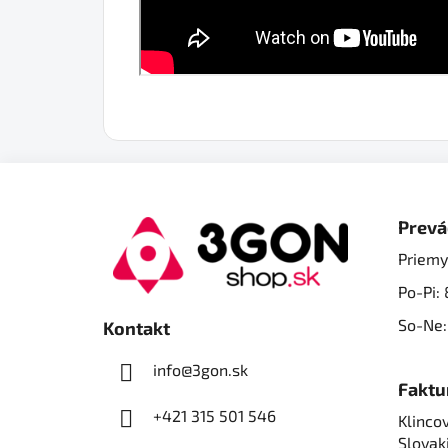
Z
á
Prevá
p
Priemy
ä
Po-Pi: 
t
i
So-Ne:
Kontakt
e
info@3gon.sk
Faktu
+421 315 501 546
Klincov
Slovak