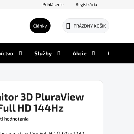
Prihlásenie
Registrácia
Články
PRÁZDNY KOŠÍK
NÁKUPNÝ
KOŠÍK
íctvo
Služby
Akcie
Kontakty
itor 3D PluraView
Full HD 144Hz
ti hodnotenia
obrazovací systém Full HD (1920 x 1080