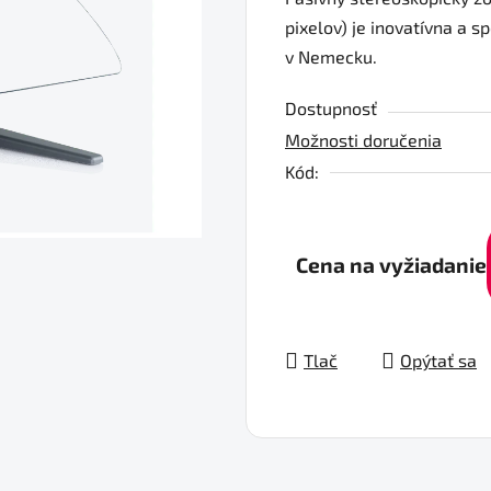
produktu
pixelov) je inovatívna a 
je
v Nemecku.
0,0
z
Dostupnosť
5
Možnosti doručenia
hviezdičiek.
Kód:
Cena na vyžiadanie
Tlač
Opýtať sa