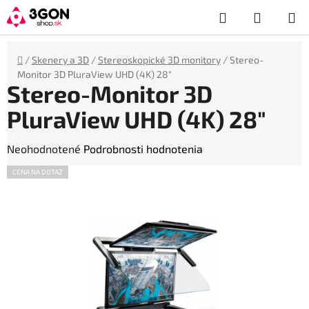
Prejsť
Hľadať
NÁKUP
na
obsah
KOŠÍK
Domov
/
Skenery a 3D
/
Stereoskopické 3D monitory
/
Stereo-
Monitor 3D PluraView UHD (4K) 28″
Stereo-Monitor 3D
PluraView UHD (4K) 28″
Priemerné
Neohodnotené
Podrobnosti hodnotenia
hodnotenie
CENA NA DOTAZ
produktu
je
0,0
z
5
hviezdičiek.