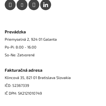
Prevádzka
Priemyselná 2, 924 01 Galanta
Po-Pi: 8:00 - 16:00
So-Ne: Zatvorené
Fakturačná adresa
Klincová 35, 821 01 Bratislava Slovakia
IČO: 52367339
IČ DPH: SK2121010749