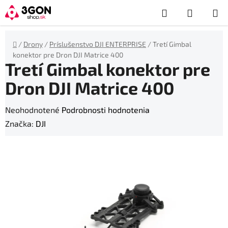
Prejsť
Hľadať
NÁKUP
na
obsah
KOŠÍK
Domov
/
Drony
/
Príslušenstvo DJI ENTERPRISE
/
Tretí Gimbal
konektor pre Dron DJI Matrice 400
Tretí Gimbal konektor pre
Dron DJI Matrice 400
Priemerné
Neohodnotené
Podrobnosti hodnotenia
hodnotenie
Značka:
DJI
produktu
je
0,0
z
5
hviezdičiek.