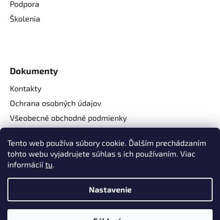
Podpora
Školenia
Dokumenty
Kontakty
Ochrana osobných údajov
Všeobecné obchodné podmienky
Reklamačné podmienky
Tento web používa súbory cookie. Ďalším prechádzaním
Reklamačný formulár
tohto webu vyjadrujete súhlas s ich používaním. Viac
Odstúpenie od zmluvy
informácií
tu
.
Nastavenie