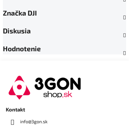
Značka
DJI
Diskusia
Hodnotenie
Z
á
p
ä
t
i
e
Kontakt
info@3gon.sk