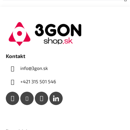
Z
á
p
ä
t
i
e
Kontakt
info@3gon.sk
+421 315 501 546