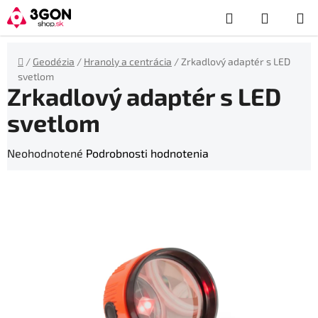
Prejsť
Hľadať
NÁKUP
na
obsah
KOŠÍK
Domov
/
Geodézia
/
Hranoly a centrácia
/
Zrkadlový adaptér s LED
svetlom
Zrkadlový adaptér s LED
svetlom
Priemerné
Neohodnotené
Podrobnosti hodnotenia
hodnotenie
produktu
je
0,0
z
5
hviezdičiek.