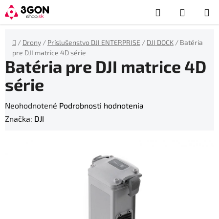
Prejsť
Hľadať
NÁKUP
na
obsah
KOŠÍK
Domov
/
Drony
/
Príslušenstvo DJI ENTERPRISE
/
DJI DOCK
/
Batéria
pre DJI matrice 4D série
Batéria pre DJI matrice 4D
série
Priemerné
Neohodnotené
Podrobnosti hodnotenia
hodnotenie
Značka:
DJI
produktu
je
0,0
z
5
hviezdičiek.