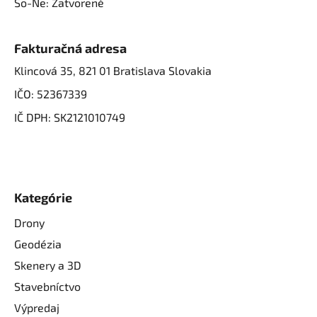
So-Ne: Zatvorené
Fakturačná adresa
Klincová 35, 821 01 Bratislava Slovakia
IČO: 52367339
IČ DPH: SK2121010749
Kategórie
Drony
Geodézia
Skenery a 3D
Stavebníctvo
Výpredaj