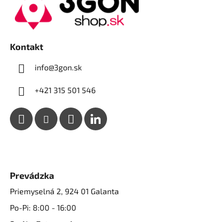
ä
t
i
e
Kontakt
info@3gon.sk
+421 315 501 546
Prevádzka
Priemyselná 2, 924 01 Galanta
Po-Pi: 8:00 - 16:00