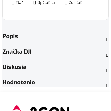
Tlač
Opýtať sa
Zdieľať
Popis
Značka
DJI
Diskusia
Hodnotenie
Z
á
p